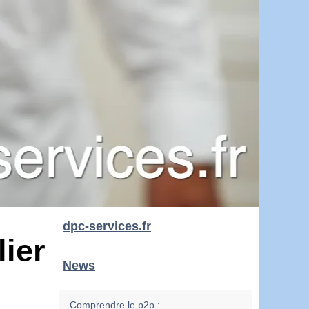
dpc-services.fr
lier
News
Comprendre le p2p :...