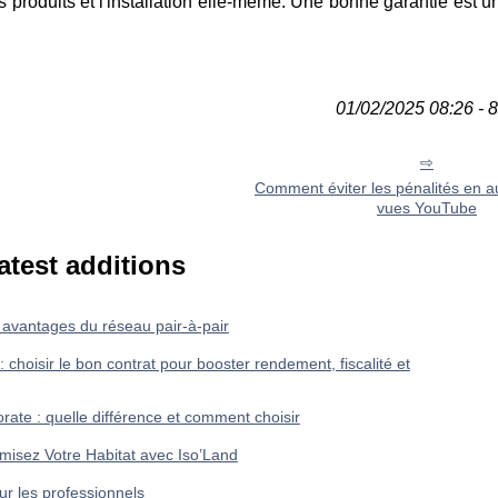
les produits et l'installation elle-même. Une bonne garantie est 
01/02/2025 08:26 - 
Comment éviter les pénalités en 
vues YouTube
atest additions
t avantages du réseau pair-à-pair
 choisir le bon contrat pour booster rendement, fiscalité et
porate : quelle différence et comment choisir
misez Votre Habitat avec Iso’Land
ur les professionnels