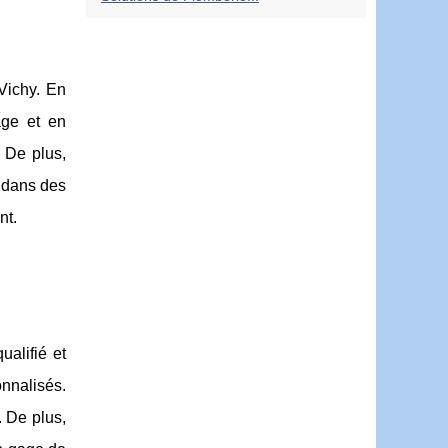
 Vichy. En
age et en
. De plus,
r dans des
nt.
ualifié et
nnalisés.
. De plus,